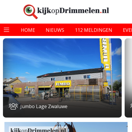
HOME
NIEUWS
112 MELDINGEN
EV
Jumbo Lage Zwaluwe