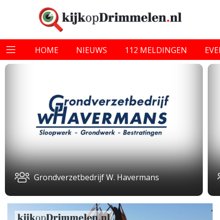
HOME
NIEUWS
112 MELDINGEN
EV
Grondverzetbedrijf W. Havermans