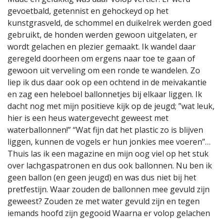
gevoetbald, getennist en gehockeyd op het
kunstgrasveld, de schommel en duikelrek werden goed
gebruikt, de honden werden gewoon uitgelaten, er
wordt gelachen en plezier gemaakt. Ik wandel daar
geregeld doorheen om ergens naar toe te gaan of
gewoon uit verveling om een ronde te wandelen. Zo
liep ik dus daar ook op een ochtend in de meivakantie
en zag een heleboel ballonnetjes bij elkaar liggen. Ik
dacht nog met mijn positieve kijk op de jeugd; ”wat leuk,
hier is een heus watergevecht geweest met
waterballonnen!” “Wat fijn dat het plastic zo is blijven
liggen, kunnen de vogels er hun jonkies mee voeren”…
Thuis las ik een magazine en mijn oog viel op het stuk
over lachgaspatronen en dus ook ballonnen. Nu ben ik
geen ballon (en geen jeugd) en was dus niet bij het
pretfestijn. Waar zouden de ballonnen mee gevuld zijn
geweest? Zouden ze met water gevuld zijn en tegen
iemands hoofd zijn gegooid Waarna er volop gelachen