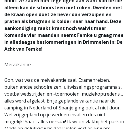
hoort ze zaken met lege ogen aan want van liefde
alleen kan de schoorsteen niet roken. Dweilen met
de kraan open doet ze liever dan verzuipen en
praten als brugman is kolder naar haar hand. Deze
aankondiging raakt krant noch walvis maar
komende vier maanden neemt Femke u graag mee
in alledaagse beslommeringen in Drimmelen in: De
Acht van Femke!
Meivakantie…
Goh, wat was de meivakantie saai. Examenreizen,
buitenlandse schoolreizen, uitwisselingsprogramma’s,
voetbalwedstrijden en -toernooien, muziekoptredens…
alles werd afgelast! En je geplande vakantie naar de
camping in Nederland of Spanje ging ook al niet door.
Wel vrij gepland op je werk en invallen dus niet
mogelijk! Saai… alles oersaai! Ik woon vlakbij het park in
Made en gelukkig was daar volop vertier. Er werd