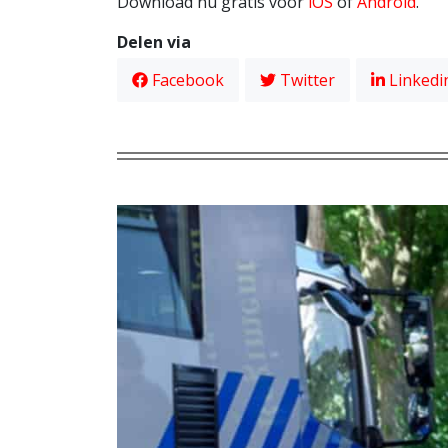
Download nu gratis voor
iOS
of
Android
.
Delen via
Facebook
Twitter
Linkedi