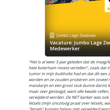
Jumbo Lage Zwaluwe
Vacature: Jumbo Lage Zw
Medewerker
"Het is al weer 5 jaar geleden dat de maag/
hele boterham moest vertellen", zoals dat in
tumor in mijn buikholte had en dat dit een
worden en ze zouden proberen om zoveel mog
mandarijn en een groot stuk dunne darm) kw
maar zeer geslaagd, want alle kwade cellen
verwijderd worden. De NET kanker was ook u
letsels (mijn oncoloog praat over letsels, wa
"letsels" kunnen helaas niet verwijderd wor