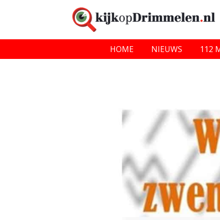
HOME
NIEUWS
112 