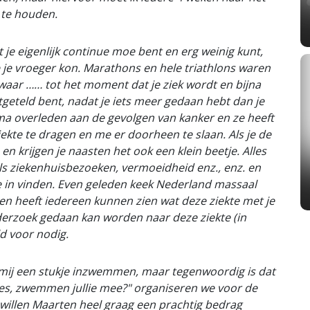
 te houden.
 je eigenlijk continue moe bent en erg weinig kunt,
 je vroeger kon. Marathons en hele triathlons waren
zwaar …… tot het moment dat je ziek wordt en bijna
tgeteld bent, nadat je iets meer gedaan hebt dan je
 ma overleden aan de gevolgen van kanker en ze heeft
kte te dragen en me er doorheen te slaan. Als je de
 en krijgen je naasten het ook een klein beetje. Alles
ls ziekenhuisbezoeken, vermoeidheid enz., enz. en
e in vinden. Even geleden keek Nederland massaal
n heeft iedereen kunnen zien wat deze ziekte met je
nderzoek gedaan kan worden naar deze ziekte (in
ld voor nodig.
ij een stukje inzwemmen, maar tegenwoordig is dat
alles, zwemmen jullie mee?" organiseren we voor de
willen Maarten heel graag een prachtig bedrag