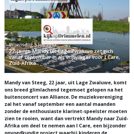
Woensdag 5 Juli 2017
22-jarige Mandy uit Lage Zwaluwe zet zich
vanaf september in als vrijwilliger voor I Care,
Zuid-Afrika
Mandy van Steeg, 22 jaar, uit Lage Zwaluwe, komt
ons breed glimlachend tegemoet gelopen na het
buitenconcert van Alliance. De muziekvereniging
zal het vanaf september een aantal maanden
zonder de enthousiaste klarinet-speelster moeten
zien te rooien, want dan vertrekt Mandy naar Zuid-
Afrika om deel te nemen aan I Care, een bijzonder
opvoedkundig project waarbij kinderen de