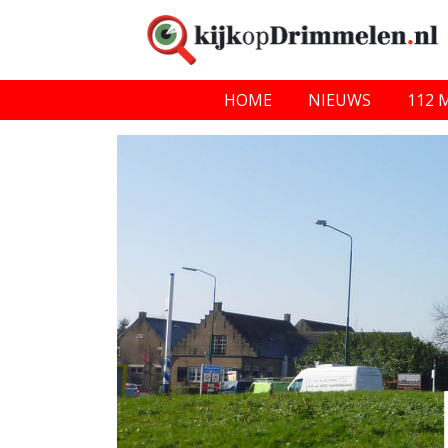
HOME
NIEUWS
112 