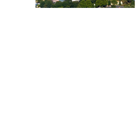
Dinsdag 17 Januari 2017
In de Spotlight: 
Terheijden
De Terheijdense Tennisvereniging 'Ruiter
groeit en bloeit. Met circa 300 buitenge
vereniging als nooit tevoren.