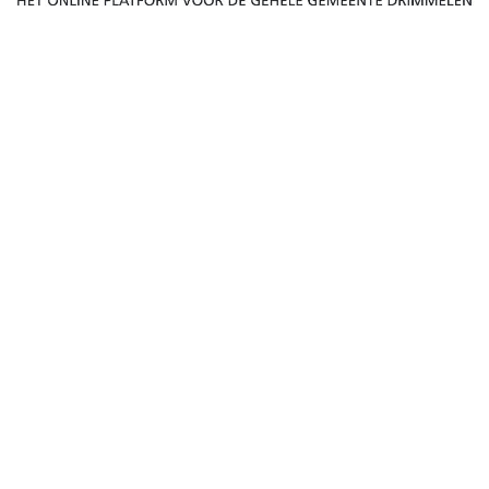
TTV Ruitersvaart uit
svaart' is een tennisvereniging die nog steeds
woon actieve en gezellige leden, leeft de