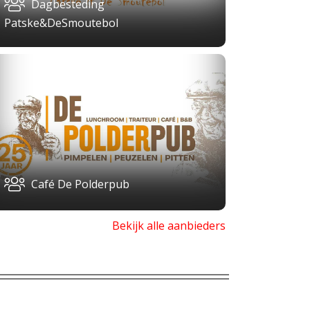
Dagbesteding
Patske&DeSmoutebol
Café De Polderpub
Bekijk alle aanbieders