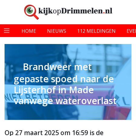
HOME
NIEUWS
112 MELDINGEN
EV
Brandweer met
gepaste spoed naar de
Lijsterhof in Made
vanwege wateroverlast
Op 27 maart 2025 om 16:59 is de