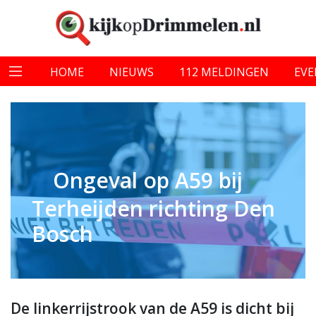
HOME
NIEUWS
112 MELDINGEN
EV
Ongeval op A59 bij
Terheijden richting Den
Bosch
De linkerrijstrook van de A59 is dicht bij