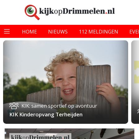
HOME
NIEUWS
112 MELDINGEN
EV
KIK: samen sportief op avontuur
KIK Kinderopvang Terheijden