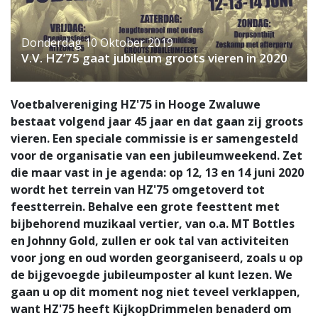
Donderdag 10 Oktober 2019
V.V. HZ’75 gaat jubileum groots vieren in 2020
Voetbalvereniging HZ'75 in Hooge Zwaluwe
bestaat volgend jaar 45 jaar en dat gaan zij groots
vieren. Een speciale commissie is er samengesteld
voor de organisatie van een jubileumweekend. Zet
die maar vast in je agenda: op 12, 13 en 14 juni 2020
wordt het terrein van HZ'75 omgetoverd tot
feestterrein. Behalve een grote feesttent met
bijbehorend muzikaal vertier, van o.a. MT Bottles
en Johnny Gold, zullen er ook tal van activiteiten
voor jong en oud worden georganiseerd, zoals u op
de bijgevoegde jubileumposter al kunt lezen. We
gaan u op dit moment nog niet teveel verklappen,
want HZ'75 heeft KijkopDrimmelen benaderd om