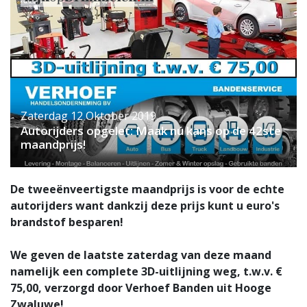
Zaterdag 12 Oktober 2019
Autorijders opgelet: Maak nú kans op de 42ste
maandprijs!
De tweeënveertigste maandprijs is voor de echte
autorijders want dankzij deze prijs kunt u euro's
brandstof besparen!
We geven de laatste zaterdag van deze maand
namelijk
een complete 3D-uitlijning
weg, t.w.v.
€
75,00
, verzorgd door
Verhoef Banden
uit Hooge
Zwaluwe!