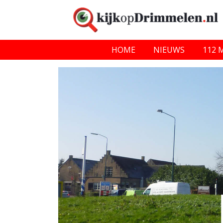
HOME
NIEUWS
112 