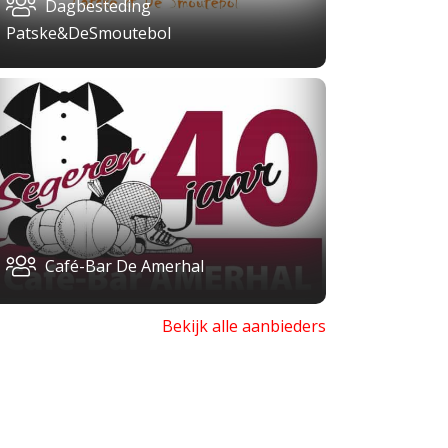
Dagbesteding
Patske&DeSmoutebol
Café-Bar De Amerhal
Bekijk alle aanbieders