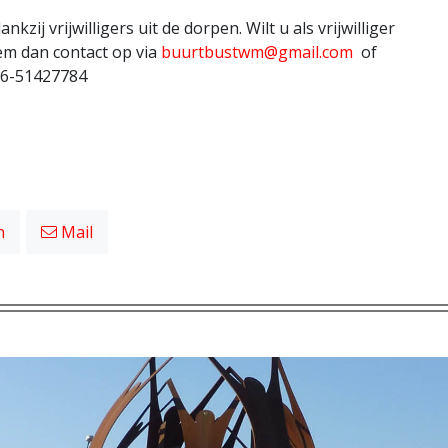
kzij vrijwilligers uit de dorpen. Wilt u als vrijwilliger
m dan contact op via
buurtbustwm@gmail.com
of
06-51427784
n
Mail