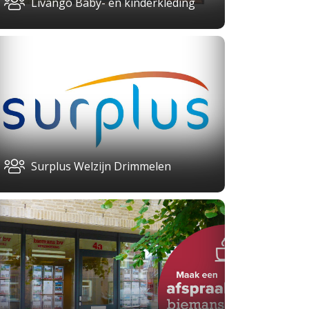
Livango Baby- en kinderkleding
Surplus Welzijn Drimmelen