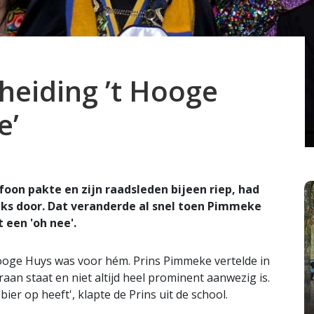
heiding ’t Hooge
e’
oon pakte en zijn raadsleden bijeen riep, had
niks door. Dat veranderde al snel toen Pimmeke
een 'oh nee'.
t Hooge Huys was voor hém. Prins Pimmeke vertelde in
ooraan staat en niet altijd heel prominent aanwezig is.
ier op heeft', klapte de Prins uit de school.