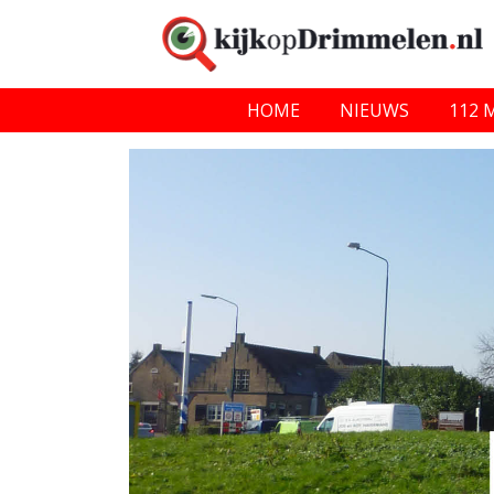
HOME
NIEUWS
112 