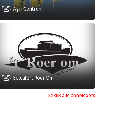
Agri Centrum
Eetcafé ’t Roer Om
Bekijk alle aanbieders