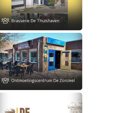
Brasserie De Thuishaven
Ontmoetingscentrum De Zonzeel