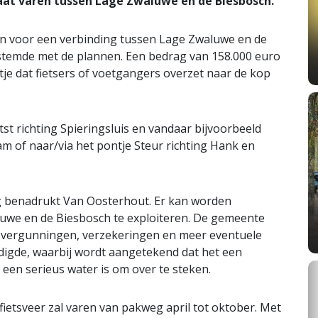
aat varen tussen Lage Zwaluwe en de Biesbosch.
in voor een verbinding tussen Lage Zwaluwe en de
nstemde met de plannen. Een bedrag van 158.000 euro
je dat fietsers of voetgangers overzet naar de kop
st richting Spieringsluis en vandaar bijvoorbeeld
of naar/via het pontje Steur richting Hank en
 benadrukt Van Oosterhout. Er kan worden
uwe en de Biesbosch te exploiteren. De gemeente
s, vergunningen, verzekeringen en meer eventuele
digde, waarbij wordt aangetekend dat het een
 een serieus water is om over te steken.
ietsveer zal varen van pakweg april tot oktober. Met