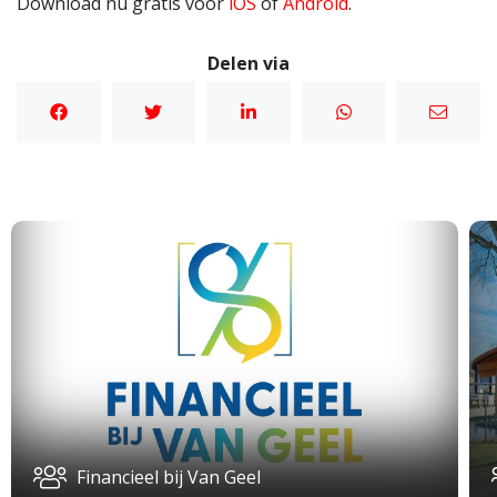
Download nu gratis voor
iOS
of
Android
.
Delen via
Financieel bij Van Geel