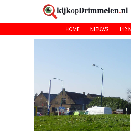
HOME
NIEUWS
112 