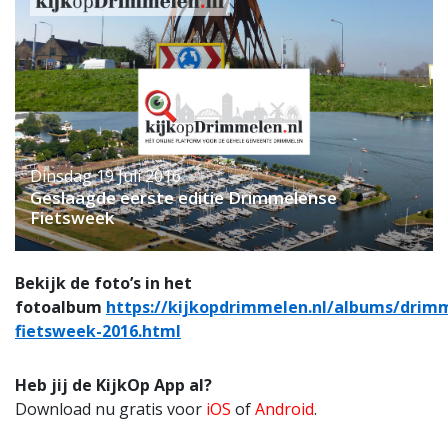
Dinsdag 19 Juli 2016
Geslaagde eerste editie Drimmelense
Fietsweek
Bekijk de foto’s in het
fotoalbum
https://kijkopdrimmelen.nl/albums/drim
fietsweek-2016.html
Heb jij de KijkOp App al?
Download nu gratis voor
iOS
of
Android
.