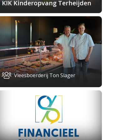
KIK Kinderopvang Terheijden
Vleesboerderij Ton Slager