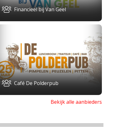
Financieel bij Van Geel
Café De Polderpub
Bekijk alle aanbieders