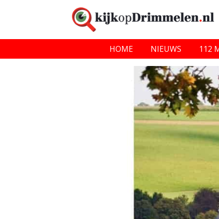
HOME
NIEUWS
112 