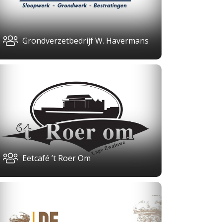
Grondverzetbedrijf W. Havermans
Eetcafé ’t Roer Om