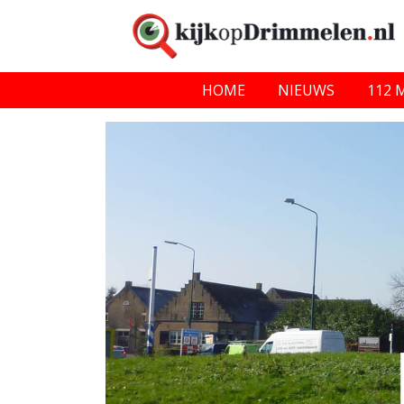
HOME
NIEUWS
112 