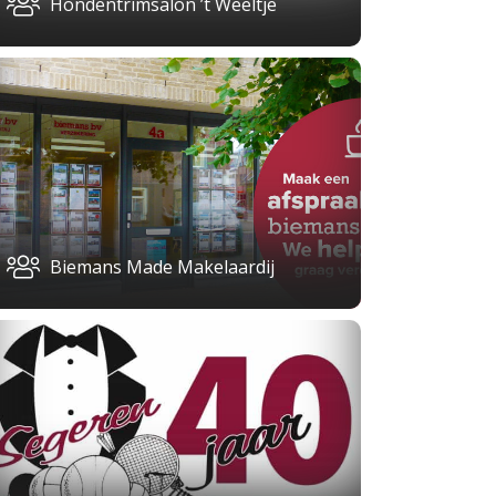
Hondentrimsalon ’t Weeltje
Biemans Made Makelaardij