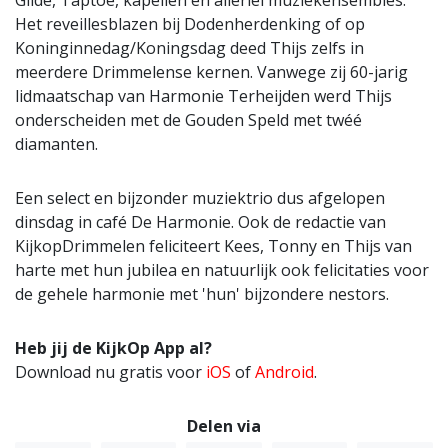
Gilde, Taptoe, kapellen en allerlei muziekensembles.
Het reveillesblazen bij Dodenherdenking of op
Koninginnedag/Koningsdag deed Thijs zelfs in
meerdere Drimmelense kernen. Vanwege zij 60-jarig
lidmaatschap van Harmonie Terheijden werd Thijs
onderscheiden met de Gouden Speld met twéé
diamanten.
Een select en bijzonder muziektrio dus afgelopen
dinsdag in café De Harmonie. Ook de redactie van
KijkopDrimmelen feliciteert Kees, Tonny en Thijs van
harte met hun jubilea en natuurlijk ook felicitaties voor
de gehele harmonie met 'hun' bijzondere nestors.
Heb jij de KijkOp App al?
Download nu gratis voor
iOS
of
Android
.
Delen via