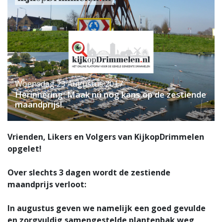
Woensdag 23 Augustus 2017
Herinnering: Maak nú nog kans op de zestiende
maandprijs!
Vrienden, Likers en Volgers van KijkopDrimmelen
opgelet!
Over slechts 3 dagen wordt de zestiende
maandprijs verloot:
In augustus geven we namelijk een goed gevulde
en zorgvuldig samengestelde plantenbak weg,