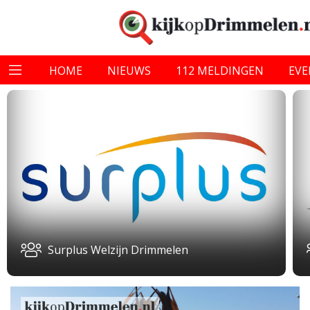
HOME
NIEUWS
112 MELDINGEN
EV
Surplus Welzijn Drimmelen