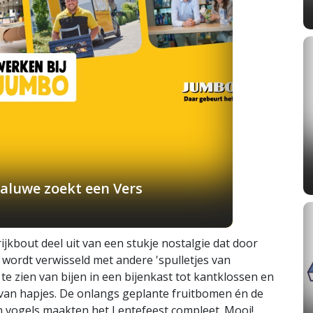
aluwe zoekt een Vers
jkbout deel uit van een stukje nostalgie dat door
s wordt verwisseld met andere 'spulletjes van
 te zien van bijen in een bijenkast tot kantklossen en
van hapjes. De onlangs geplante fruitbomen én de
 en vogels maakten het Lentefeest compleet. Mooi!