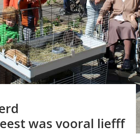
erd
est was vooral liefff