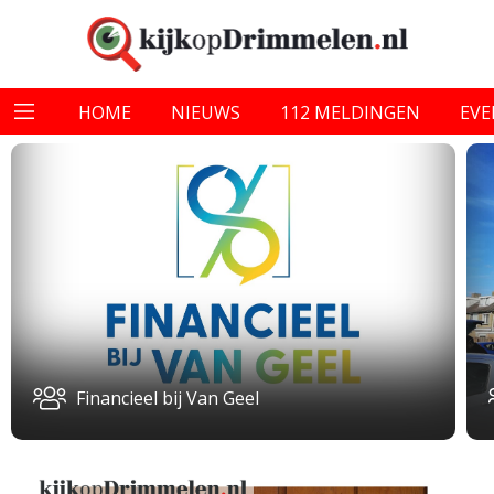
HOME
NIEUWS
112 MELDINGEN
EV
Financieel bij Van Geel