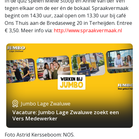
In de quiz spelen Miëlle Stoop en Annie van der Ven
tegen elkaar om de eer én de bokaal. Spraakvermaak
begint om 14.30 uur, zaal open om 13.30 uur bij café
Ons Thuis aan de Bredaseweg 20 in Terheijden. Entree
€ 3,50. Meer info via:
http://www.spraakvermaak.nl
Jumbo Lage Zwaluwe
Vacature: Jumbo Lage Zwaluwe zoekt een
Vers Medewerker
Foto Astrid Kersseboom: NOS.