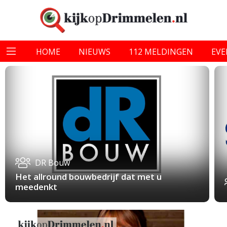
HOME
NIEUWS
112 MELDINGEN
EV
DR Bouw
Het allround bouwbedrijf dat met u
meedenkt