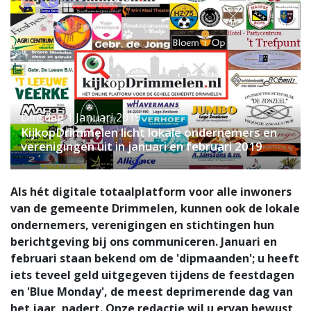
Dinsdag 1 Januari 2019
KijkopDrimmelen licht lokale ondernemers en
verenigingen uit in januari en februari 2019
Als hét digitale totaalplatform voor alle inwoners
van de gemeente Drimmelen, kunnen ook de lokale
ondernemers, verenigingen en stichtingen hun
berichtgeving bij ons communiceren. Januari en
februari staan bekend om de 'dipmaanden'; u heeft
iets teveel geld uitgegeven tijdens de feestdagen
en 'Blue Monday', de meest deprimerende dag van
het jaar, nadert. Onze redactie wil u ervan bewust