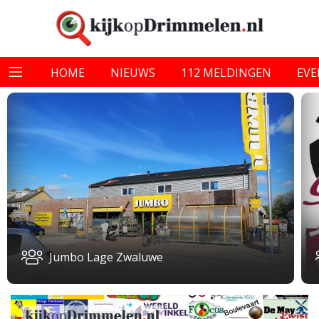
HOME
NIEUWS
112 MELDINGEN
EV
Jumbo Lage Zwaluwe