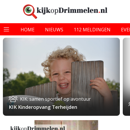
HOME
NIEUWS
112 MELDINGEN
EV
KIK: samen sportief op avontuur
KIK Kinderopvang Terheijden