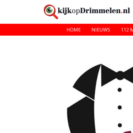
HOME
NIEUWS
112 