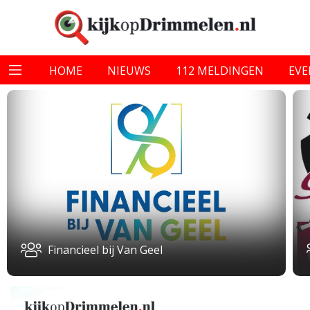
HOME
NIEUWS
112 MELDINGEN
EV
Financieel bij Van Geel