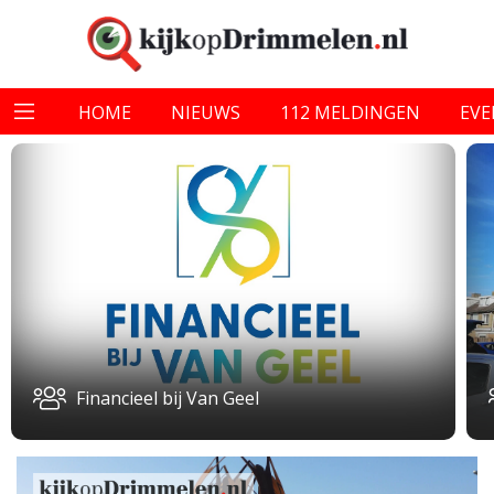
HOME
NIEUWS
112 MELDINGEN
EV
Financieel bij Van Geel