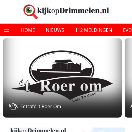
HOME
NIEUWS
112 MELDINGEN
EV
Eetcafé ’t Roer Om