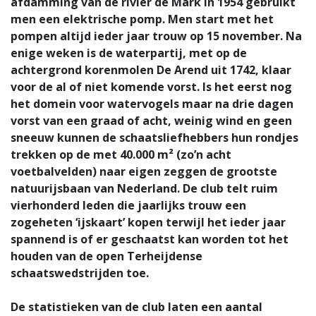
afdamming van de rivier de Mark in 1954 gebruikt
men een elektrische pomp. Men start met het
pompen altijd ieder jaar trouw op 15 november. Na
enige weken is de waterpartij, met op de
achtergrond korenmolen De Arend uit 1742, klaar
voor de al of niet komende vorst. Is het eerst nog
het domein voor watervogels maar na drie dagen
vorst van een graad of acht, weinig wind en geen
sneeuw kunnen de schaatsliefhebbers hun rondjes
trekken op de met 40.000 m² (zo’n acht
voetbalvelden) naar eigen zeggen de grootste
natuurijsbaan van Nederland. De club telt ruim
vierhonderd leden die jaarlijks trouw een
zogeheten ‘ijskaart’ kopen terwijl het ieder jaar
spannend is of er geschaatst kan worden tot het
houden van de open Terheijdense
schaatswedstrijden toe.
De statistieken van de club laten een aantal