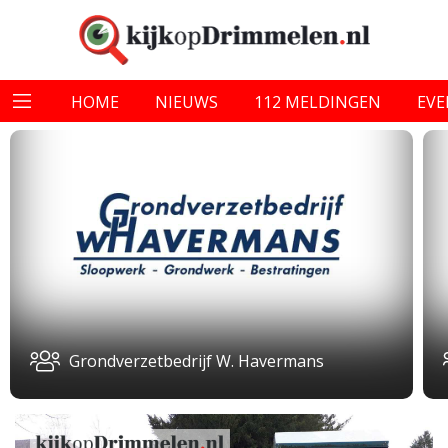
HOME
NIEUWS
112 MELDINGEN
EV
Grondverzetbedrijf W. Havermans