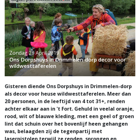
Zondag 28 April 2019
Ons Dorpshuys in Drimmelen-dorp decor voor
wildwesttaferelen
Gisteren diende Ons Dorpshuys in Drimmelen-dorp
als decor voor heuse wildwesttaferelen. Meer dan
20 personen, in de leeftijd van 4 tot 31+, renden
achter elkaar aan in 't Fort. Gehuld in veelal oranje,
rood, wit of blauwe kleding, met een geel of groen
lint dat schuin over het bovenlijf heen gehangen
was, belaagden zij de tegenpartij met
laserpistolen terwijl ze renden, sprongen en