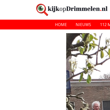
HOME
NIEUWS
112 