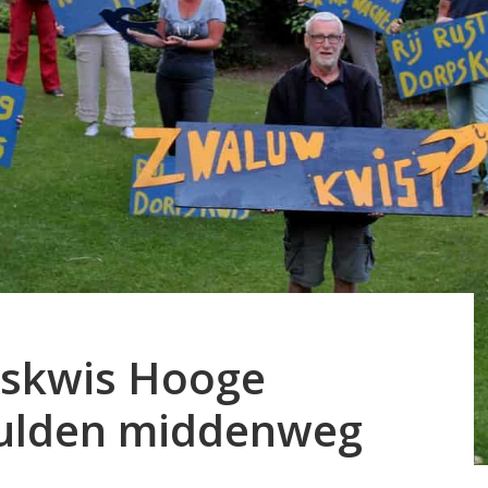
pskwis Hooge
gulden middenweg