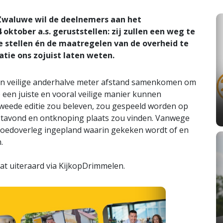
Zwaluwe wil de deelnemers aan het
ktober a.s. geruststellen: zij zullen een weg te
 stellen én de maatregelen van de overheid te
tie ons zojuist laten weten.
een veilige anderhalve meter afstand samenkomen om
p een juiste en vooral veilige manier kunnen
n tweede editie zou beleven, zou gespeeld worden op
stavond en ontknoping plaats zou vinden. Vanwege
spoedoverleg ingepland waarin gekeken wordt of en
.
at uiteraard via KijkopDrimmelen.