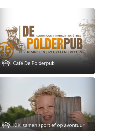
Café De Polderpub
KIK: samen sportief op avontuur