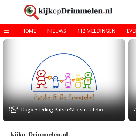
HOME
NIEUWS
112 MELDINGEN
EV
Dagbesteding Patske&DeSmoutebol