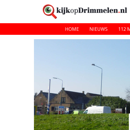
HOME
NIEUWS
112 