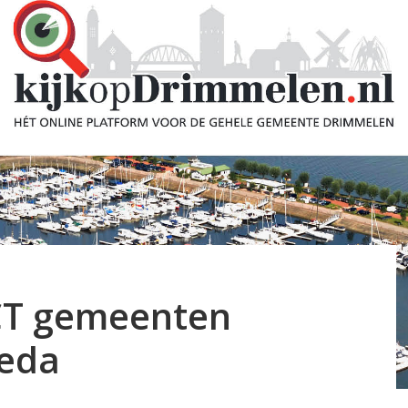
CT gemeenten
eda