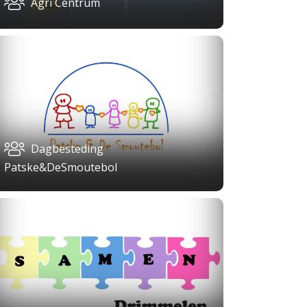
Agri Centrum
Dagbesteding
Patske&DeSmoutebol