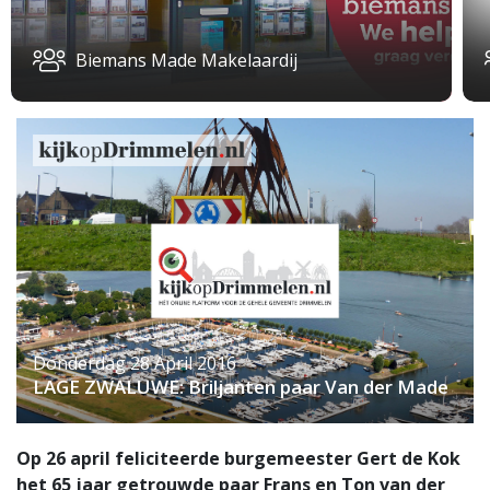
Biemans Made Makelaardij
Donderdag 28 April 2016
LAGE ZWALUWE: Briljanten paar Van der Made
Op 26 april feliciteerde burgemeester Gert de Kok
het 65 jaar getrouwde paar Frans en Ton van der