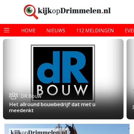
HOME
NIEUWS
112 MELDINGEN
EV
DR Bouw
Het allround bouwbedrijf dat met u
meedenkt