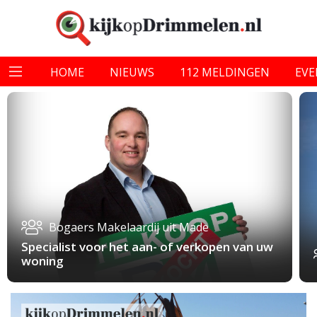
HOME
NIEUWS
112 MELDINGEN
EV
Bogaers Makelaardij uit Made
Specialist voor het aan- of verkopen van uw
woning