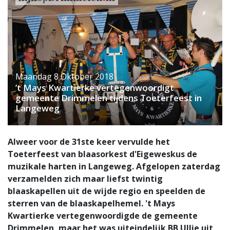
Maandag 8 Oktober 2018
’t Mays Kwartierke vertegenwoordigt
gemeente Drimmelen tijdens Toeterfeest in
Langeweg
Alweer voor de 31ste keer vervulde het
Toeterfeest van blaasorkest d'Eigeweskus de
muzikale harten in Langeweg. Afgelopen zaterdag
verzamelden zich maar liefst twintig
blaaskapellen uit de wijde regio en speelden de
sterren van de blaaskapelhemel. 't Mays
Kwartierke vertegenwoordigde de gemeente
Drimmelen, maar het was uiteindelijk BB Ullie uit