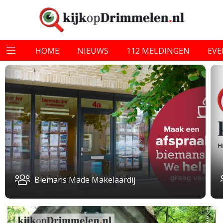
HOME
NIEUWS
112 MELDINGEN
EV
Biemans Made Makelaardij