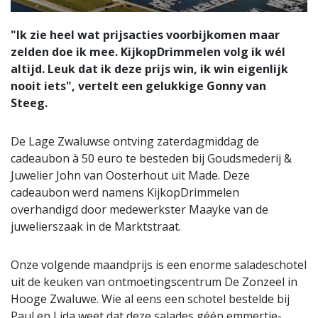
"Ik zie heel wat prijsacties voorbijkomen maar
zelden doe ik mee. KijkopDrimmelen volg ik wél
altijd. Leuk dat ik deze prijs win, ik win eigenlijk
nooit iets", vertelt een gelukkige Gonny van
Steeg.
De Lage Zwaluwse ontving zaterdagmiddag de
cadeaubon à 50 euro te besteden bij Goudsmederij &
Juwelier John van Oosterhout uit Made. Deze
cadeaubon werd namens KijkopDrimmelen
overhandigd door medewerkster Maayke van de
juwelierszaak in de Marktstraat.
Onze volgende maandprijs is een enorme saladeschotel
uit de keuken van ontmoetingscentrum De Zonzeel in
Hooge Zwaluwe. Wie al eens een schotel bestelde bij
Paul en Lida weet dat deze salades géén emmertje-