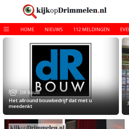
HOME
NIEUWS
112 MELDINGEN
EV
DR Bouw
Het allround bouwbedrijf dat met u
meedenkt