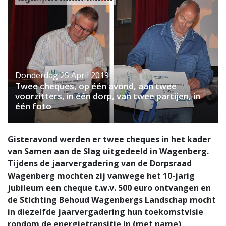
Donderdag 25 April 2019
Twee cheques, op één avond, aan twee
voorzitters, in één dorp, van twee partijen, in
één foto
Gisteravond werden er twee cheques in het kader
van Samen aan de Slag uitgedeeld in Wagenberg.
Tijdens de jaarvergadering van de Dorpsraad
Wagenberg mochten zij vanwege het 10-jarig
jubileum een cheque t.w.v. 500 euro ontvangen en
de Stichting Behoud Wagenbergs Landschap mocht
in diezelfde jaarvergadering hun toekomstvisie
rondom de energietransitie in (met name)