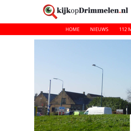
HOME
NIEUWS
112 