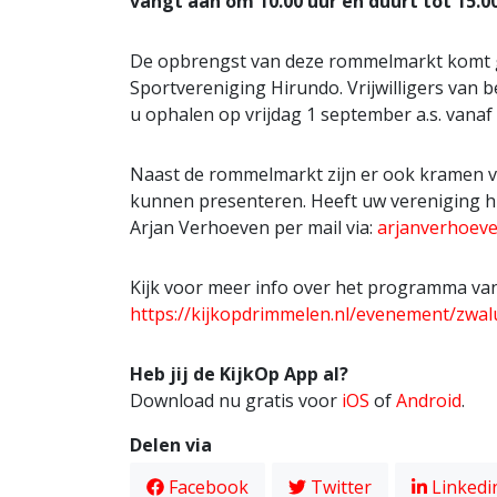
vangt aan om 10.00 uur en duurt tot 15.00
De opbrengst van deze rommelmarkt komt g
Sportvereniging Hirundo. Vrijwilligers van 
u ophalen op vrijdag 1 september a.s. vanaf 
Naast de rommelmarkt zijn er ook kramen vo
kunnen presenteren. Heeft uw vereniging h
Arjan Verhoeven per mail via:
arjanverhoev
Kijk voor meer info over het programma va
https://kijkopdrimmelen.nl/evenement/zwal
Heb jij de KijkOp App al?
Download nu gratis voor
iOS
of
Android
.
Delen via
Facebook
Twitter
Linkedi