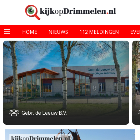
HOME
NIEUWS
112 MELDINGEN
EV
Gebr. de Leeuw B.V.