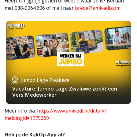
Heeft u Tijgetje gezien of weet u waar ze is? Bel dan
met 088-0064.606 of mail naar
breda@amivedi.com
Jumbo Lage Zwaluwe
Vacature: Jumbo Lage Zwaluwe zoekt een
Vers Medewerker
Meer info via:
https://www.amivedi.nl/detail/?
meldingid=1275669
Heb jij de KijkOp App al?