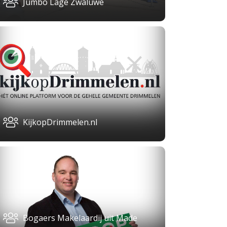
Jumbo Lage Zwaluwe
KijkopDrimmelen.nl
Bogaers Makelaardij uit Made