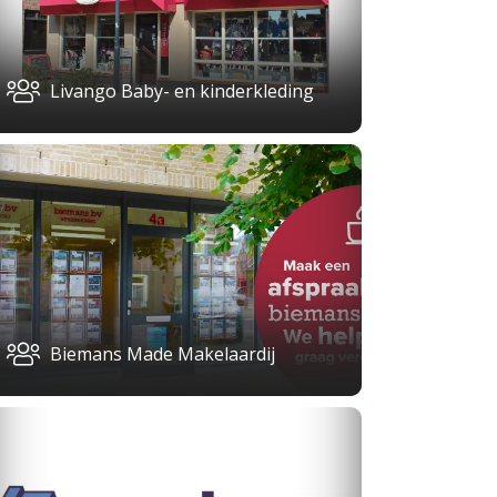
Livango Baby- en kinderkleding
Biemans Made Makelaardij