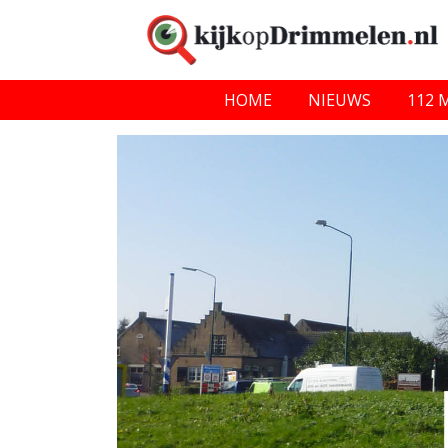
HOME
NIEUWS
112 