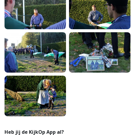
Heb jij de KijkOp App al?