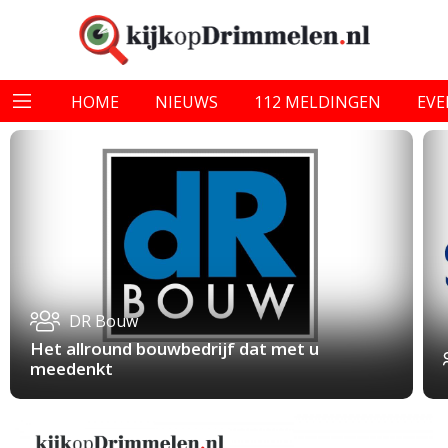
HOME
NIEUWS
112 MELDINGEN
EV
DR Bouw
Het allround bouwbedrijf dat met u
meedenkt