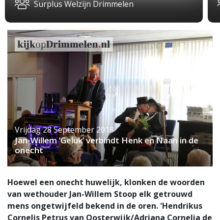
Surplus Welzijn Drimmelen
Vrijdag 28 September 2018
Jan-Willem ‘Geluk’ verbindt Henk en Naan in de
onecht
Hoewel een onecht huwelijk, klonken de woorden
van wethouder Jan-Willem Stoop elk getrouwd
mens ongetwijfeld bekend in de oren. 'Hendrikus
Cornelis Petrus van Oosterwijk/Adriana Cornelia de