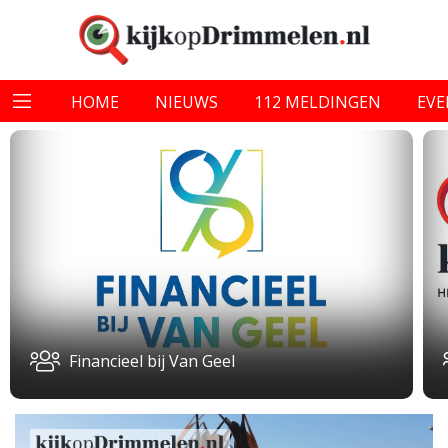
HOME
NIEUWS
112 MELDINGEN
EV
Financieel bij Van Geel