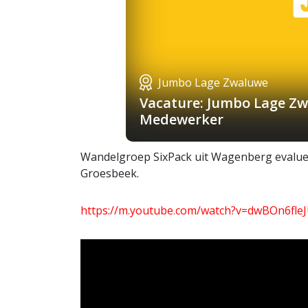
Jumbo Lage Zwaluwe
Vacature: Jumbo Lage Zw
Medewerker
Wandelgroep SixPack uit Wagenberg evalueer
Groesbeek.
https://m.youtube.com/watch?v=dwBOn6fle