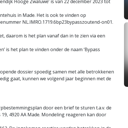
ndijk Hooge Zwaluwe’ is van 22 december 2023 tot
entehuis in Made. Het is ook te vinden op
icatienummer NL.IMRO.1719.6bp23bypasszoutend-on01.
, daarom is het plan vanaf dan in te zien via een
n’ is het plan te vinden onder de naam ‘Bypass
lopende dossier spoedig samen met alle betrokkenen
oedig gaat, kunnen we volgend jaar beginnen met de
pbestemmingsplan door een brief te sturen t.a.v. de
19, 4920 AA Made. Mondeling reageren kan door