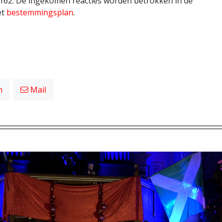
162. De ingekomen reacties worden betrokken in de
et
bestemmingsplan
.
n
Mail